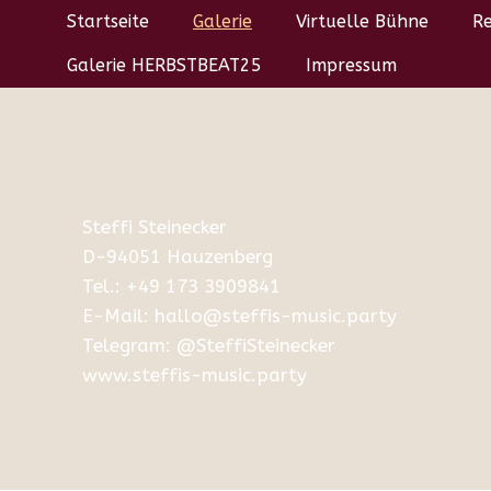
Startseite
Galerie
Virtuelle Bühne
Re
Galerie HERBSTBEAT25
Impressum
Steffi Steinecker
D-94051 Hauzenberg
Tel.: +49 173 3909841
E-Mail: hallo@steffis-music.party
Telegram:
@SteffiSteinecker
www.steffis-music.party